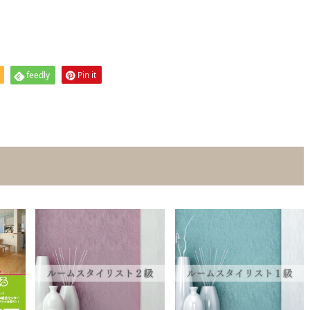
feedly
Pin it