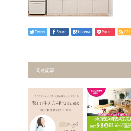
Tweet
Share
Hatena
Pocket
RSS
関連記事