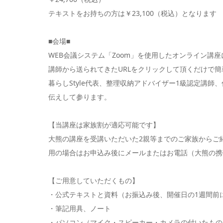
テキストをお持ちの方は￥23,100（税込）となります
■会場■
WEB会議システム「Zoom」を使用したオンライン講
講師から送られてきたURLをクリックして頂くだけで
暮らしStyle代表、整理収納アドバイザー1級認定講
伝えして参ります。
【当講座は家族割が適応可能です】
大熊の講座を受講いただいた2親等までのご家族からご
用の場合はお申込み後にメールまたはお電話（大熊の携帯 0
【ご用意していただくもの】
・公式テキストと資料（お振込み後、開催日の1週間前
・筆記用具、ノート
・パソコン（マイク・スピーカー・カメラの付いたもの