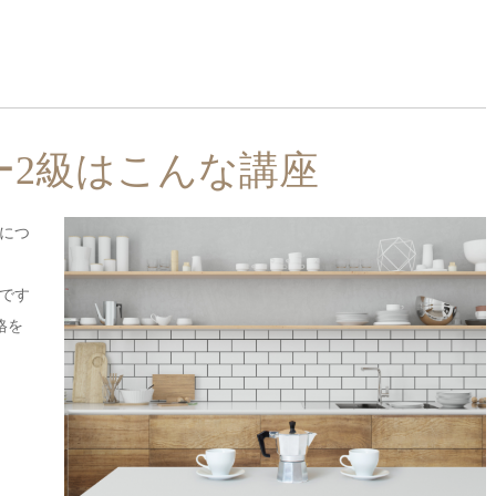
ー2級はこんな講座
につ
です
格を