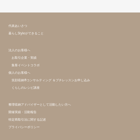
代表あいさつ
暮らしStyleができること
法人のお客様へ
お取引企業・実績
集客イベントコラボ
個人のお客様へ
笑顔収納®コンサルティング ＆プチレッスンお申し込み
くらしのレシピ講座
整理収納アドバイザーとして活動したい方へ
開催実績・活動報告
特定商取引法に関する記述
プライバシーポリシー