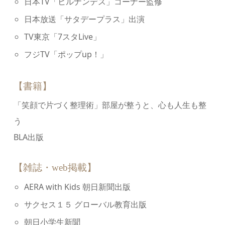
⽇本TV「ヒルナンデス」コーナー監修
⽇本放送「サタデープラス」出演
TV東京「7スタLive」
フジTV「ポップup！」
【書籍】
「笑顔で片づく整理術」部屋が整うと、心も人生も整
う
BLA出版
【雑誌・web掲載】
AERA with Kids 朝⽇新聞出版
サクセス１５ グローバル教育出版
朝⽇⼩学⽣新聞