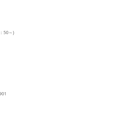
9：50～)
01