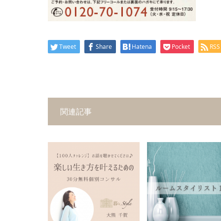
Tweet
Share
Hatena
Pocket
RSS
関連記事