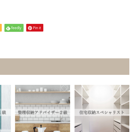
feedly
Pin it