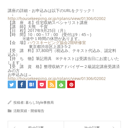
講座の詳細・お申込みは以下のURLをクリック！
↓ ↓ ↓
http://housekeeping.or.jp/rplans/view/01306/02002
【講 座 名】住宅収納スペシャリスト講座
【講 師】大熊 千賀
【日 程】2017年9月25日（月）
【時 間】10：00～17：00 (受付は9：45～)
※途中１時間の休憩があります。
【会 場】
ハウスキーピング協会2階研修室
東京都渋谷区上原3-5-2
【受 講 料】37,800円（税込み、テキスト代込み、認定料
込み）
【持 ち 物】筆記用具 ※テキストは受講当日にお渡しいた
します。
【受 講 資 格】整理収納アドバイザー２級認定講座受講済
みの方
お申込みは→
http://housekeeping.or.jp/rplans/view/01306/02002
投稿者:
暮らしStyle事務局
活動実績・開催報告