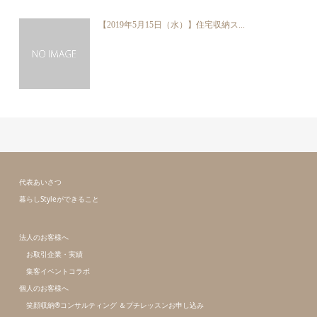
【2019年5月15日（水）】住宅収納ス...
代表あいさつ
暮らしStyleができること
法人のお客様へ
お取引企業・実績
集客イベントコラボ
個人のお客様へ
笑顔収納®コンサルティング ＆プチレッスンお申し込み