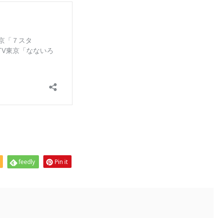
feedly
Pin it