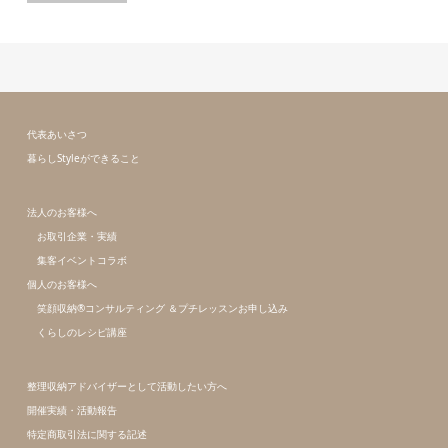
代表あいさつ
暮らしStyleができること
法人のお客様へ
お取引企業・実績
集客イベントコラボ
個人のお客様へ
笑顔収納®コンサルティング ＆プチレッスンお申し込み
くらしのレシピ講座
整理収納アドバイザーとして活動したい方へ
開催実績・活動報告
特定商取引法に関する記述