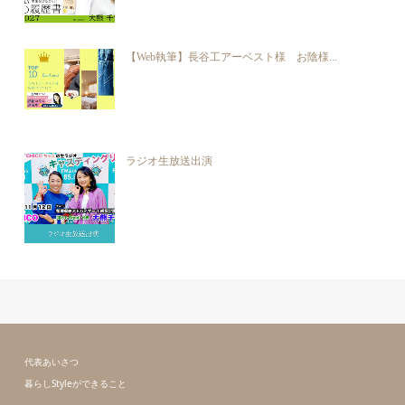
【Web執筆】長谷工アーベスト様 お陰様...
ラジオ生放送出演
代表あいさつ
暮らしStyleができること