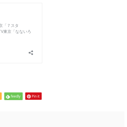
feedly
Pin it