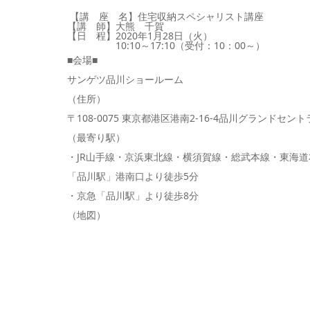
【講 座 名】住宅収納スペシャリスト講座
【講 師】大熊 千賀
【日 程】2020年1月28日（火）
10:10～17:10（受付：10：00～）
■会場■
サンゲツ品川ショールーム
（住所）
〒108-0075 東京都港区港南2-16-4品川グランドセン
（最寄り駅）
・JR山手線・京浜東北線・横須賀線・総武本線・東海道
「品川駅」港南口より徒歩5分
・京急
「品川駅」より徒歩8分
（地図）