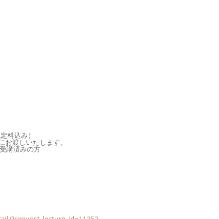
認定料込み）
にお渡しいたします。
受講済みの方
tail/?request_lecture_id=11252