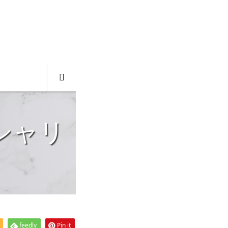
feedly
Pin it