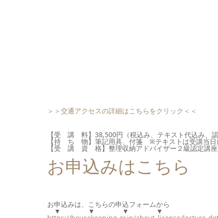
＞＞交通アクセスの詳細はこちらをクリック＜＜
【受 講 料】38,500円（税込み、テキスト代込み、
【持 ち 物】筆記用具、付箋 ※テキストは受講当日
【受 講 資 格】整理収納アドバイザー２級認定講座
お申込みはこちら
お申込みは、こちらの申込フォームから
▼ ▼ ▼ ▼
お申込みは、こちらの申込フォームから
▼ ▼ ▼ ▼
https://housekeeping.or.jp/about_license/lecture-de