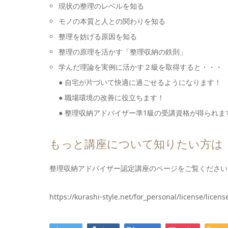
現状の整理のレベルを知る
モノの本質と人との関わりを知る
整理を妨げる原因を知る
整理の原理を活かす「整理収納の鉄則」
学んだ理論を実例に活かす２級を取得すると・・・
● 自宅が片づいて快適に過ごせるようになります！
● 職場環境の改善に役立ちます！
● 整理収納アドバイザー準1級の受講資格が得られま
もっと講座について知りたい方は
整理収納アドバイザー認定講座のページをご覧ください
https://kurashi-style.net/for_personal/license/licen