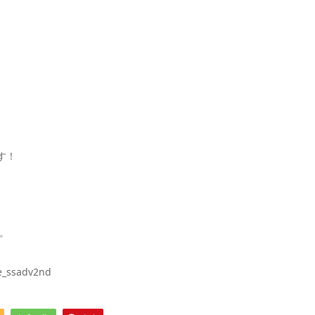
す！
。
se_ssadv2nd