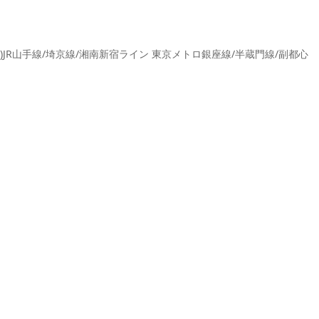
)JR山手線/埼京線/湘南新宿ライン 東京メトロ銀座線/半蔵門線/副都心