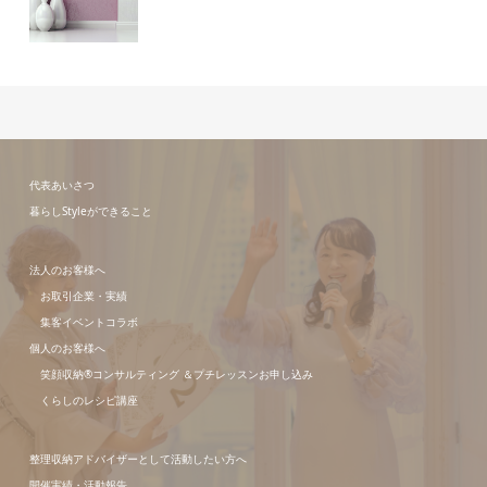
代表あいさつ
暮らしStyleができること
法人のお客様へ
お取引企業・実績
集客イベントコラボ
個人のお客様へ
笑顔収納®コンサルティング ＆プチレッスンお申し込み
くらしのレシピ講座
整理収納アドバイザーとして活動したい方へ
開催実績・活動報告