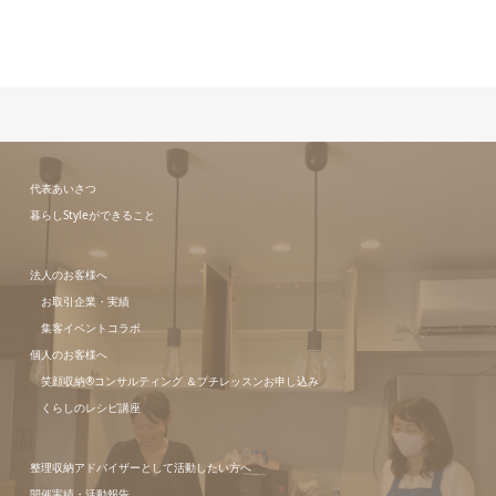
代表あいさつ
暮らしStyleができること
法人のお客様へ
お取引企業・実績
集客イベントコラボ
個人のお客様へ
笑顔収納®コンサルティング ＆プチレッスンお申し込み
くらしのレシピ講座
整理収納アドバイザーとして活動したい方へ
開催実績・活動報告