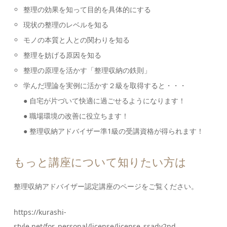
整理の効果を知って目的を具体的にする
現状の整理のレベルを知る
モノの本質と人との関わりを知る
整理を妨げる原因を知る
整理の原理を活かす「整理収納の鉄則」
学んだ理論を実例に活かす２級を取得すると・・・
● 自宅が片づいて快適に過ごせるようになります！
● 職場環境の改善に役立ちます！
● 整理収納アドバイザー準1級の受講資格が得られます！
もっと講座について知りたい方は
整理収納アドバイザー認定講座のページをご覧ください。
https://kurashi-
style.net/for_personal/license/license_ssadv2nd