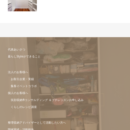
代表あいさつ
暮らしStyleができること
法人のお客様へ
お取引企業・実績
集客イベントコラボ
個人のお客様へ
笑顔収納®コンサルティング ＆プチレッスンお申し込み
くらしのレシピ講座
整理収納アドバイザーとして活動したい方へ
開催実績・活動報告