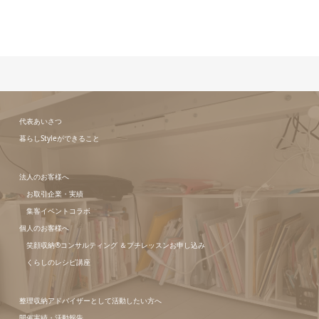
代表あいさつ
暮らしStyleができること
法人のお客様へ
お取引企業・実績
集客イベントコラボ
個人のお客様へ
笑顔収納®コンサルティング ＆プチレッスンお申し込み
くらしのレシピ講座
整理収納アドバイザーとして活動したい方へ
開催実績・活動報告