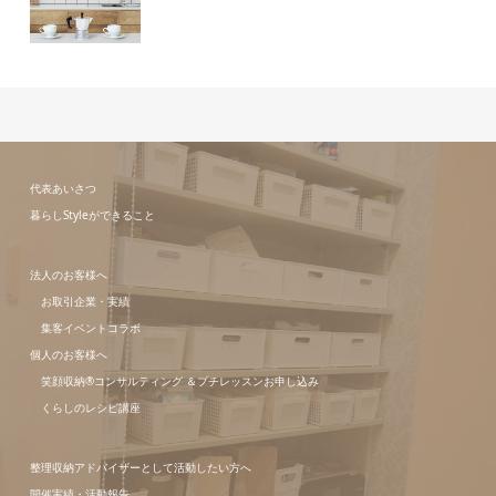
代表あいさつ
暮らしStyleができること
法人のお客様へ
お取引企業・実績
集客イベントコラボ
個人のお客様へ
笑顔収納®コンサルティング ＆プチレッスンお申し込み
くらしのレシピ講座
整理収納アドバイザーとして活動したい方へ
開催実績・活動報告