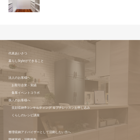
代表あいさつ
暮らしStyleができること
法人のお客様へ
お取引企業・実績
集客イベントコラボ
個人のお客様へ
笑顔収納®コンサルティング ＆プチレッスンお申し込み
くらしのレシピ講座
整理収納アドバイザーとして活動したい方へ
開催実績・活動報告