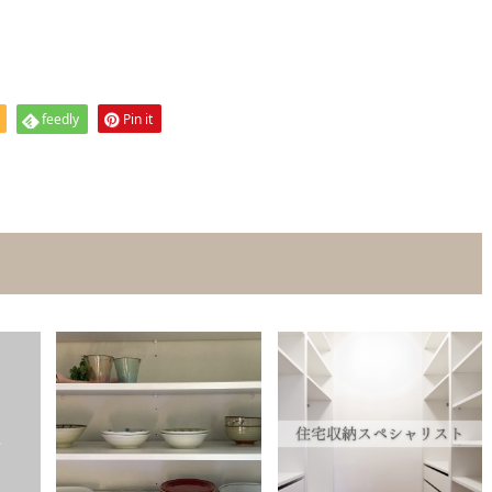
feedly
Pin it