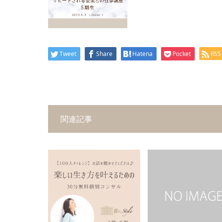
Tweet
Share
Hatena
Pocket
RSS
関連記事