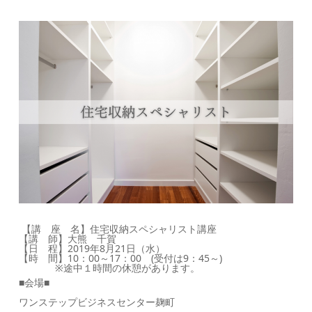
【講 座 名】住宅収納スペシャリスト講座
【講 師】大熊 千賀
【日 程】2019年8月21日（水）
【時 間】10：00～17：00 (受付は9：45～)
※途中１時間の休憩があります。
■会場■
ワンステップビジネスセンター麹町