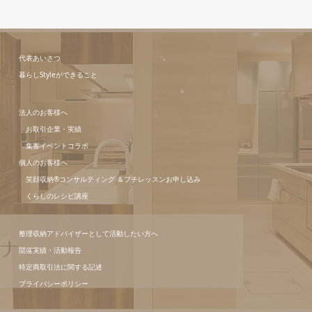
代表あいさつ
暮らしStyleができること
法人のお客様へ
お取引企業・実績
集客イベントコラボ
個人のお客様へ
笑顔収納®コンサルティング ＆プチレッスンお申し込み
くらしのレシピ講座
整理収納アドバイザーとして活動したい方へ
開催実績・活動報告
特定商取引法に関する記述
プライバシーポリシー