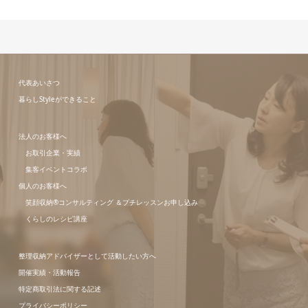
代表あいさつ
暮らしStyleができること
法人のお客様へ
お取引企業・実績
集客イベントコラボ
個人のお客様へ
笑顔収納®コンサルティング ＆プチレッスンお申し込み
くらしのレシピ講座
整理収納アドバイザーとして活動したい方へ
開催実績・活動報告
特定商取引法に関する記述
プライバシーポリシー