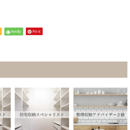
feedly
Pin it