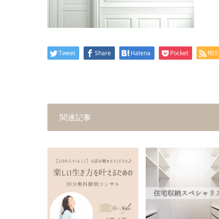
Tweet
Share
Hatena
Pocket
RSS
関連記事