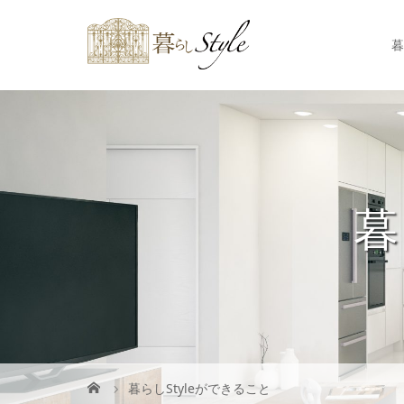
暮
暮
暮らしStyleができること