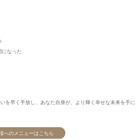
る
間になった
思いを早く⼿放し、あなた⾃⾝が、より輝く幸せな未来を⼿に
様へのメニューはこちら