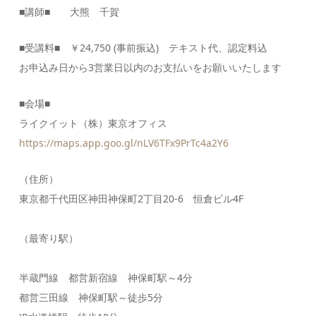
■講師■ 大熊 千賀
■受講料■ ￥24,750 (事前振込)
テキスト代、認定料込
お申込み日から3営業日以内のお支払いをお願いいたします
■会場■
ライクイット（株）東京オフィス
https://maps.app.goo.gl/nLV6TFx9PrTc4a2Y6
（住所）
東京都千代田区神田神保町2丁目20‐6 恒倉ビル4F
（最寄り駅）
半蔵門線 都営新宿線 神保町駅～4分
都営三田線 神保町駅～徒歩5分