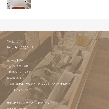
代表あいさつ
暮らしStyleができること
法人のお客様へ
お取引企業・実績
集客イベントコラボ
個人のお客様へ
笑顔収納®コンサルティング ＆プチレッスンお申し込み
くらしのレシピ講座
整理収納アドバイザーとして活動したい方へ
開催実績・活動報告