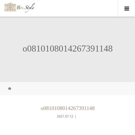
o0810108014267391148
o0810108014267391148
2021.07.12