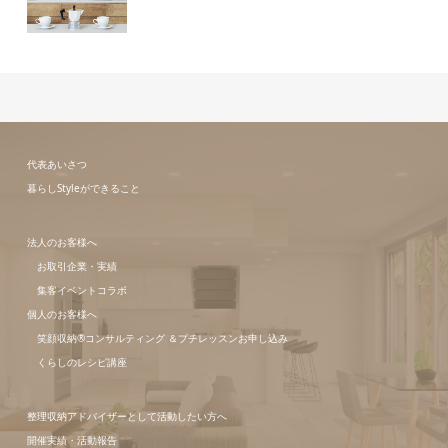
代表あいさつ
暮らしStyleができること
法人のお客様へ
お取引企業・実績
集客イベントコラボ
個人のお客様へ
笑顔収納®コンサルティング ＆プチレッスンお申し込み
くらしのレシピ講座
整理収納アドバイザーとして活動したい方へ
開催実績・活動報告