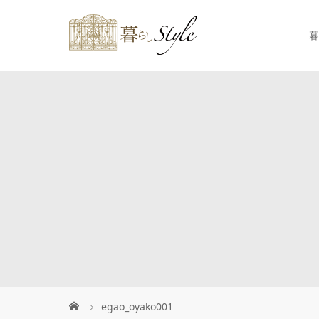
暮
egao_oyako001