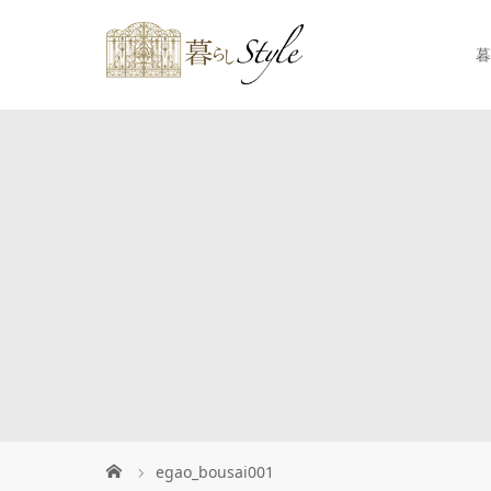
暮
egao_bousai001