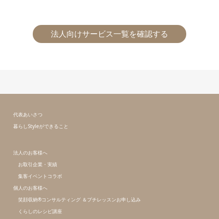
法⼈向けサービス⼀覧を確認する
代表あいさつ
暮らしStyleができること
法人のお客様へ
お取引企業・実績
集客イベントコラボ
個人のお客様へ
笑顔収納®コンサルティング ＆プチレッスンお申し込み
くらしのレシピ講座