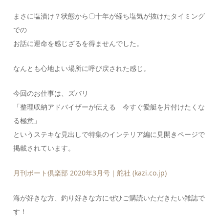
まさに塩漬け？状態から〇十年が経ち塩気が抜けたタイミング
での
お話に運命を感じざるを得ませんでした。
なんとも心地よい場所に呼び戻された感じ。
今回のお仕事は、ズバリ
「整理収納アドバイザーが伝える 今すぐ愛艇を片付けたくな
る極意」
というステキな見出しで特集のインテリア編に見開きページで
掲載されています。
月刊ボート倶楽部 2020年3月号｜舵社 (kazi.co.jp)
海が好きな方、釣り好きな方にぜひご購読いただきたい雑誌で
す！