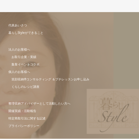
代表あいさつ
暮らしStyleができること
法人のお客様へ
お取引企業・実績
集客イベントコラボ
個人のお客様へ
笑顔収納®コンサルティング ＆プチレッスンお申し込み
くらしのレシピ講座
整理収納アドバイザーとして活動したい方へ
開催実績・活動報告
特定商取引法に関する記述
プライバシーポリシー