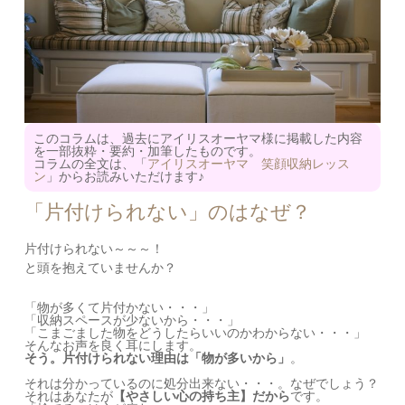
このコラムは、過去にアイリスオーヤマ様に掲載した内容
を一部抜粋・要約・加筆したものです。
コラムの全文は、「
アイリスオーヤマ 笑顔収納レッス
ン
」からお読みいただけます♪
「片付けられない」のはなぜ？
片付けられない～～～！
と頭を抱えていませんか？
「物が多くて片付かない・・・」
「収納スペースが少ないから・・・」
「こまごました物をどうしたらいいのかわからない・・・」
そんなお声を良く耳にします。
そう。片付けられない理由は「物が多いから」
。
それは分かっているのに処分出来ない・・・。なぜでしょう？
それはあなたが
【やさしい心の持ち主】だから
です。