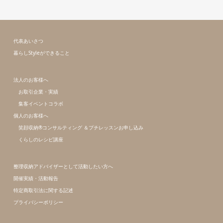
代表あいさつ
暮らしStyleができること
法人のお客様へ
お取引企業・実績
集客イベントコラボ
個人のお客様へ
笑顔収納®コンサルティング ＆プチレッスンお申し込み
くらしのレシピ講座
整理収納アドバイザーとして活動したい方へ
開催実績・活動報告
特定商取引法に関する記述
プライバシーポリシー