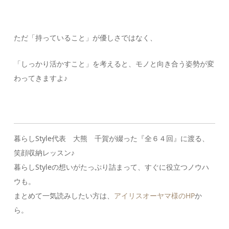
ただ「持っていること」が優しさではなく、
「しっかり活かすこと」を考えると、モノと向き合う姿勢が変
わってきますよ♪
暮らしStyle代表 大熊 千賀が綴った『全６４回』に渡る、
笑顔収納レッスン♪
暮らしStyleの想いがたっぷり詰まって、すぐに役立つノウハ
ウも。
まとめて一気読みしたい方は、
アイリスオーヤマ様のHP
か
ら。