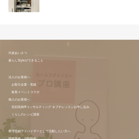
代表あいさつ
暮らしStyleができること
法人のお客様へ
お取引企業・実績
集客イベントコラボ
個人のお客様へ
笑顔収納®コンサルティング ＆プチレッスンお申し込み
くらしのレシピ講座
整理収納アドバイザーとして活動したい方へ
開催実績・活動報告