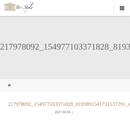
217978092_154977103371828_819
217978092_154977103371828_8193891541731537291_
2021.08.06