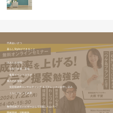
代表あいさつ
暮らしStyleができること
法人のお客様へ
お取引企業・実績
集客イベントコラボ
個人のお客様へ
笑顔収納®コンサルティング ＆プチレッスンお申し込み
くらしのレシピ講座
整理収納アドバイザーとして活動したい方へ
開催実績・活動報告