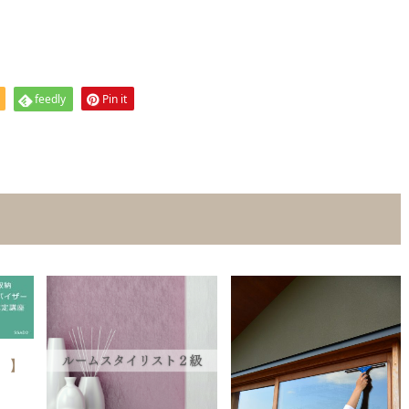
feedly
Pin it
火）】