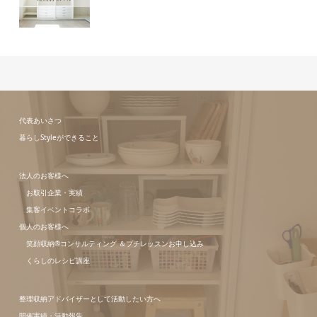
代表あいさつ
暮らしStyleができること
法人のお客様へ
お取引企業・実績
集客イベントコラボ
個人のお客様へ
笑顔収納®コンサルティング ＆プチレッスンお申し込み
くらしのレシピ講座
整理収納アドバイザーとして活動したい方へ
開催実績・活動報告