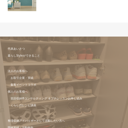
代表あいさつ
暮らしStyleができること
法人のお客様へ
お取引企業・実績
集客イベントコラボ
個人のお客様へ
笑顔収納®コンサルティング ＆プチレッスンお申し込み
くらしのレシピ講座
整理収納アドバイザーとして活動したい方へ
開催実績・活動報告