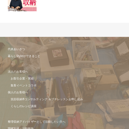
代表あいさつ
暮らしStyleができること
法人のお客様へ
お取引企業・実績
集客イベントコラボ
個人のお客様へ
笑顔収納®コンサルティング ＆プチレッスンお申し込み
くらしのレシピ講座
整理収納アドバイザーとして活動したい方へ
開催実績・活動報告