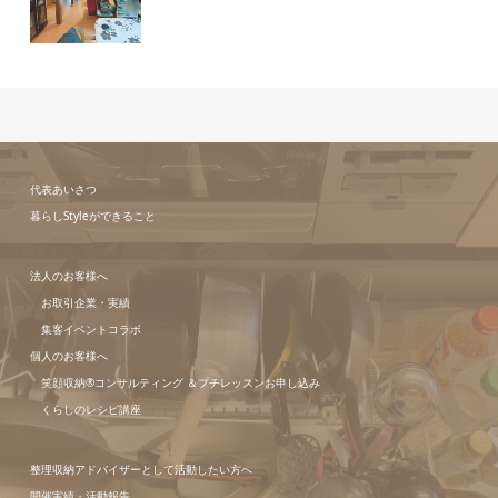
代表あいさつ
暮らしStyleができること
法人のお客様へ
お取引企業・実績
集客イベントコラボ
個人のお客様へ
笑顔収納®コンサルティング ＆プチレッスンお申し込み
くらしのレシピ講座
整理収納アドバイザーとして活動したい方へ
開催実績・活動報告