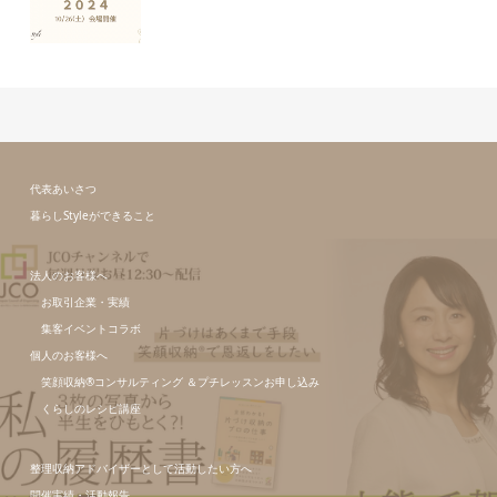
代表あいさつ
暮らしStyleができること
法人のお客様へ
お取引企業・実績
集客イベントコラボ
個人のお客様へ
笑顔収納®コンサルティング ＆プチレッスンお申し込み
くらしのレシピ講座
整理収納アドバイザーとして活動したい方へ
開催実績・活動報告