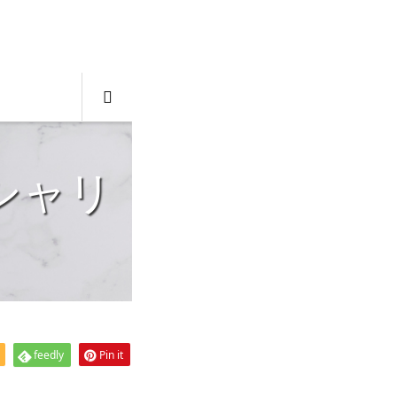
feedly
Pin it