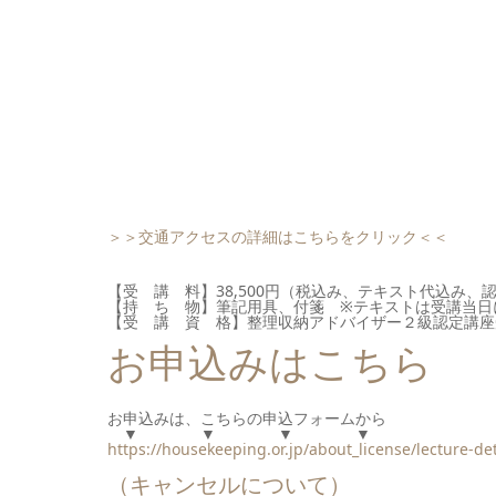
＞＞交通アクセスの詳細はこちらをクリック＜＜
【受 講 料】38,500円（税込み、テキスト代込み、
【持 ち 物】筆記用具、付箋 ※テキストは受講当日
【受 講 資 格】整理収納アドバイザー２級認定講座
お申込みはこちら
お申込みは、こちらの申込フォームから
▼ ▼ ▼ ▼
https://housekeeping.or.jp/about_license/lecture-de
（キャンセルについて）