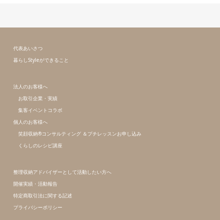
代表あいさつ
暮らしStyleができること
法人のお客様へ
お取引企業・実績
集客イベントコラボ
個人のお客様へ
笑顔収納®コンサルティング ＆プチレッスンお申し込み
くらしのレシピ講座
整理収納アドバイザーとして活動したい方へ
開催実績・活動報告
特定商取引法に関する記述
プライバシーポリシー