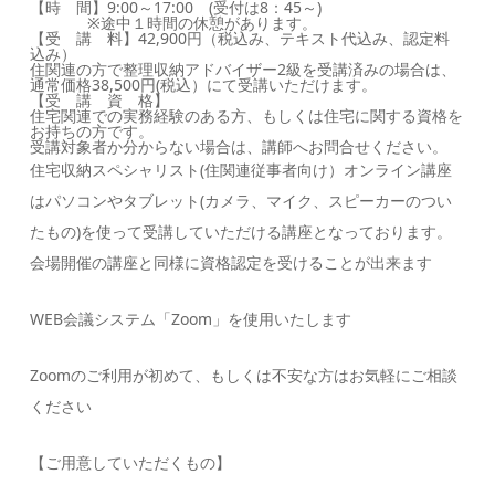
【時 間】9:00～17:00 (受付は8：45～)
※途中１時間の休憩があります。
【受 講 料】42,900円（税込み、テキスト代込み、認定料
込み）
住関連の方で整理収納アドバイザー2級を受講済みの場合は、
通常価格38,500円(税込）にて受講いただけます。
【受 講 資 格】
住宅関連での実務経験のある方、もしくは住宅に関する資格を
お持ちの方です。
受講対象者か分からない場合は、講師へお問合せください。
住宅収納スペシャリスト(住関連従事者向け）オンライン講座
はパソコンやタブレット(カメラ、マイク、スピーカーのつい
たもの)を使って受講していただける講座となっております。
会場開催の講座と同様に資格認定を受けることが出来ます
WEB会議システム「Zoom」を使用いたします
Zoomのご利用が初めて、もしくは不安な方はお気軽にご相談
ください
【ご用意していただくもの】