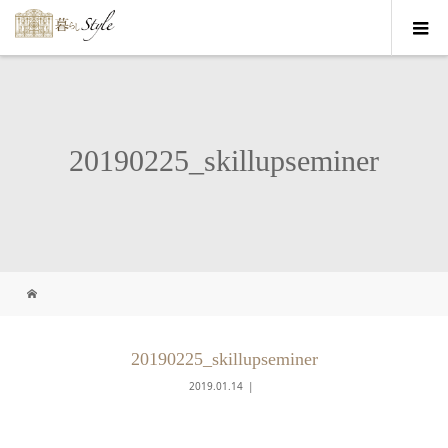
20190225_skillupseminer
20190225_skillupseminer
2019.01.14