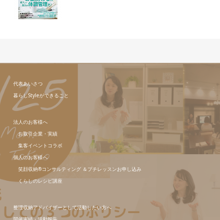
代表あいさつ
暮らしStyleができること
法人のお客様へ
お取引企業・実績
集客イベントコラボ
個人のお客様へ
笑顔収納®コンサルティング ＆プチレッスンお申し込み
くらしのレシピ講座
整理収納アドバイザーとして活動したい方へ
開催実績・活動報告