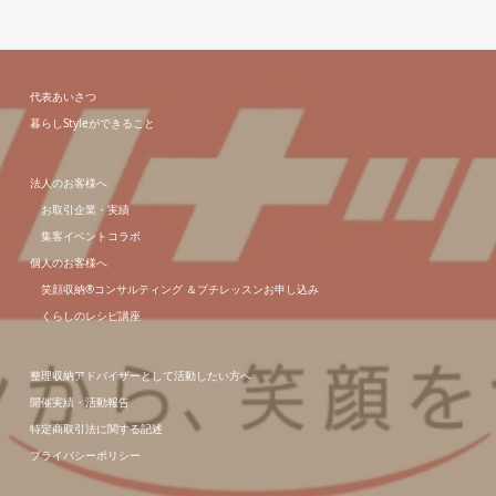
代表あいさつ
暮らしStyleができること
法人のお客様へ
お取引企業・実績
集客イベントコラボ
個人のお客様へ
笑顔収納®コンサルティング ＆プチレッスンお申し込み
くらしのレシピ講座
整理収納アドバイザーとして活動したい方へ
開催実績・活動報告
特定商取引法に関する記述
プライバシーポリシー