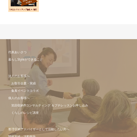
代表あいさつ
暮らしStyleができること
法人のお客様へ
お取引企業・実績
集客イベントコラボ
個人のお客様へ
笑顔収納®コンサルティング ＆プチレッスンお申し込み
くらしのレシピ講座
整理収納アドバイザーとして活動したい方へ
開催実績・活動報告