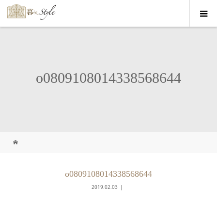
o0809108014338568644
o0809108014338568644
2019.02.03