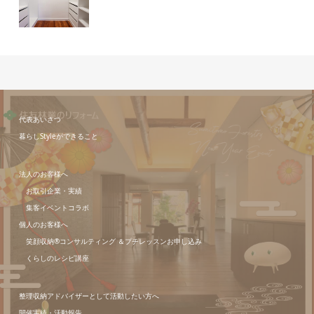
代表あいさつ
暮らしStyleができること
法人のお客様へ
お取引企業・実績
集客イベントコラボ
個人のお客様へ
笑顔収納®コンサルティング ＆プチレッスンお申し込み
くらしのレシピ講座
整理収納アドバイザーとして活動したい方へ
開催実績・活動報告